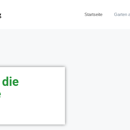
g
Startseite
Garten 
 die
e