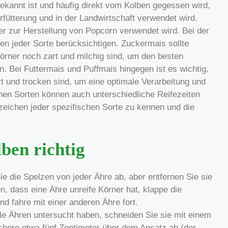
kannt ist und häufig direkt vom Kolben gegessen wird,
rfütterung und in der Landwirtschaft verwendet wird.
der zur Herstellung von Popcorn verwendet wird. Bei der
en jeder Sorte berücksichtigen. Zuckermais sollte
örner noch zart und milchig sind, um den besten
. Bei Futtermais und Puffmais hingegen ist es wichtig,
rt und trocken sind, um eine optimale Verarbeitung und
nen Sorten können auch unterschiedliche Reifezeiten
ezeichen jeder spezifischen Sorte zu kennen und die
ben richtig
e die Spelzen von jeder Ähre ab, aber entfernen Sie sie
en, dass eine Ähre unreife Körner hat, klappe die
d fahre mit einer anderen Ähre fort.
e Ähren untersucht haben, schneiden Sie sie mit einem
here etwa fünf Zentimeter über dem Ansatz ab (der