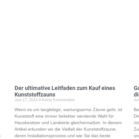
Der ultimative Leitfaden zum Kauf eines
Ga
Kunststoffzauns
di
Juni 17, 2024
Keine Kommentare
Ju
Wenn es um langlebige, wartungsarme Zäune geht, ist
Be
Kunststoff eine immer beliebter werdende Wahl für
Di
Hausbesitzer und Landwirte gleichermaßen. In diesem
ri
Artikel erkunden wir die Vielfalt der Kunststoffzäune,
Zu
n
deren Installationsprozess und wie Sie das beste
un