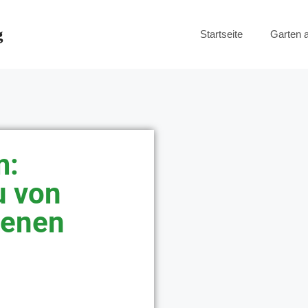
g
Startseite
Garten 
m:
u von
genen