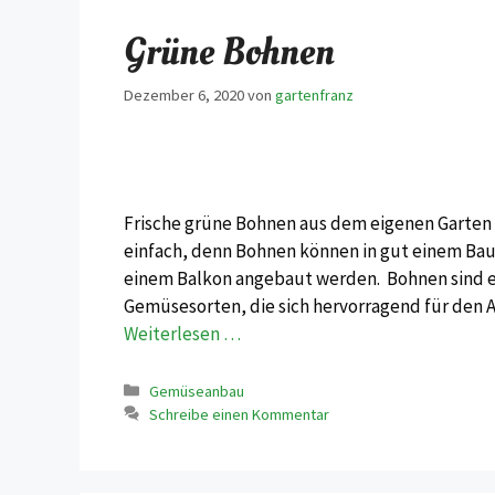
Grüne Bohnen
Dezember 6, 2020
von
gartenfranz
Frische grüne Bohnen aus dem eigenen Garten z
einfach, denn Bohnen können in gut einem Ba
einem Balkon angebaut werden. Bohnen sind e
Gemüsesorten, die sich hervorragend für den 
Weiterlesen …
Kategorien
Gemüseanbau
Schreibe einen Kommentar