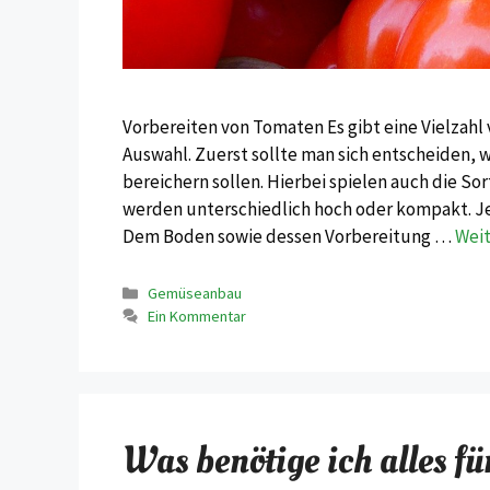
Vorbereiten von Tomaten Es gibt eine Vielzah
Auswahl. Zuerst sollte man sich entscheiden, 
bereichern sollen. Hierbei spielen auch die So
werden unterschiedlich hoch oder kompakt. Je
Dem Boden sowie dessen Vorbereitung …
Wei
Kategorien
Gemüseanbau
Ein Kommentar
Was benötige ich alles 