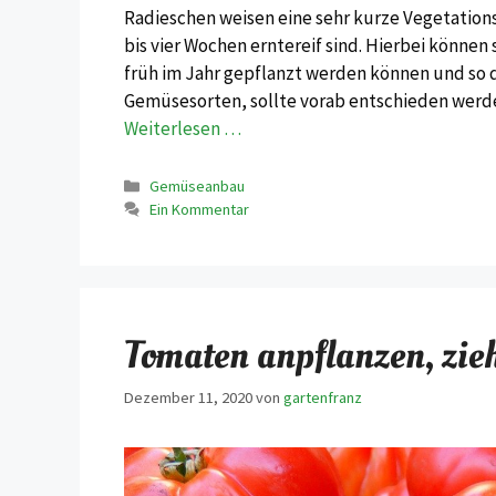
Radieschen weisen eine sehr kurze Vegetationsze
bis vier Wochen erntereif sind. Hierbei könne
früh im Jahr gepflanzt werden können und so 
Gemüsesorten, sollte vorab entschieden werd
Weiterlesen …
Kategorien
Gemüseanbau
Ein Kommentar
Tomaten anpflanzen, zie
Dezember 11, 2020
von
gartenfranz