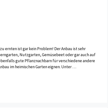
u ernten ist gar kein Problem! Der Anbau ist sehr
uerngarten, Nutzgarten, Gemüsebeet oder gar auch auf
benfalls gute Pflanznachbarn für verschiedene andere
Anbau im heimischen Garten eignen. Unter …