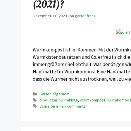
(2021)?
Dezember 11, 2020
von
gartenfranz
Wurmkompost ist im Kommen: Mit der Wurmkis
Wurmkistenbausätzen und Co. erfreut sich d
immer größerer Beliebtheit. Was benötigen wi
Hanfmatte für Wurmkompost Eine Hanfmatte ha
dass die Würmer nicht austrocknen, weil zu vi
Kategorien
Garten allgemein
Schlagwörter
biodünger
,
wurmkiste
,
wurmkompost
,
wurmkompost
Schreibe einen Kommentar